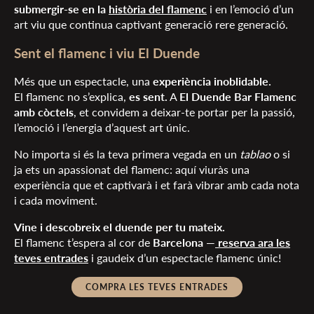
submergir-se en la
història del flamenc
i en l’emoció d’un
art viu que continua captivant generació rere generació.
Sent el flamenc i viu El Duende
Més que un espectacle, una
experiència inoblidable.
El flamenc no s’explica,
es sent.
A
El Duende Bar Flamenc
amb còctels
, et convidem a deixar-te portar per la passió,
l’emoció i l’energia d’aquest art únic.
No importa si és la teva primera vegada en un
tablao
o si
ja ets un apassionat del flamenc: aquí viuràs una
experiència que et captivarà i et farà vibrar amb cada nota
i cada moviment.
Vine i descobreix el duende per tu mateix.
El flamenc t’espera al cor de
Barcelona
—
reserva ara les
teves entrades
i gaudeix d’un espectacle flamenc únic!
COMPRA LES TEVES ENTRADES