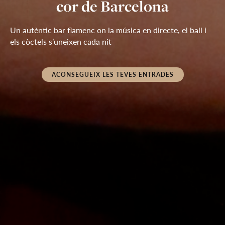
Duende Bar & Cocktails
cor de Barcelona
Rambles
entrades
Un autèntic bar flamenc on la música en directe, el ball i 
Gaudeix de grans artistes del flamenc en un ambient íntim 
Viu el flamenc en directe a pocs passos de l’escenari, a la 
Oferta per temps limitat
els còctels s’uneixen cada nit
inspirat en la tradició del Tablao Cordobes
mateixa Rambla, en un bar flamenc únic
ACONSEGUEIX LES TEVES ENTRADES
ACONSEGUEIX LES TEVES ENTRADES
ACONSEGUEIX LES TEVES ENTRADES
ACONSEGUEIX LES TEVES ENTRADES