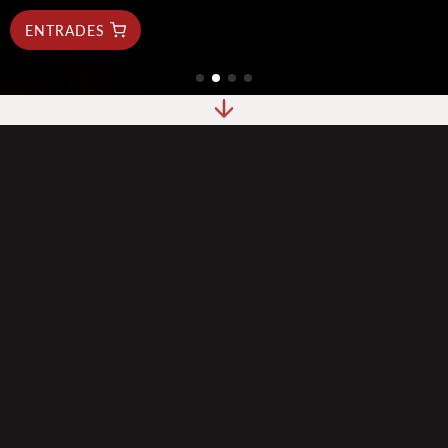
ENTRADES
Si creus que el flamenc es limita a moviments ràpids de
peus i cops de mans,
El Duende by Tablao Cordobes
t'invita a descobrir-ne l'essència veritable. Aquí, cada
espectacle es converteix en un viatge emocional profund,
on la passió i l’art s’uneixen en una experiència única i
inoblidable.