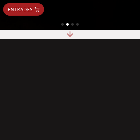
ENTRADES
Si creus que el flamenc es limita a moviments ràpids de
peus i cops de mans,
El Duende by Tablao Cordobes
t'invita a descobrir-ne l'essència veritable. Aquí, cada
espectacle es converteix en un viatge emocional profund,
on la passió i l’art s’uneixen en una experiència única i
inoblidable.