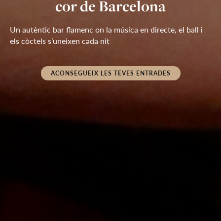
Duende Bar & Cocktails
cor de Barcelona
Rambles
entrades
Un autèntic bar flamenc on la música en directe, el ball i 
Gaudeix de grans artistes del flamenc en un ambient íntim 
Viu el flamenc en directe a pocs passos de l’escenari, a la 
Oferta per temps limitat
els còctels s’uneixen cada nit
inspirat en la tradició del Tablao Cordobes
mateixa Rambla, en un bar flamenc únic
ACONSEGUEIX LES TEVES ENTRADES
ACONSEGUEIX LES TEVES ENTRADES
ACONSEGUEIX LES TEVES ENTRADES
ACONSEGUEIX LES TEVES ENTRADES