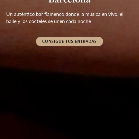
Grandes artistas del flamenco en un entorno íntimo 
Vive el flamenco en directo muy cerca del escenario, en 
Un auténtico bar flamenco donde la música en vivo, el 
Oferta por tiempo limitado
inspirado en la tradición del Tablao Cordobes
plena Las Ramblas, en un bar flamenco único
baile y los cócteles se unen cada noche
COMPRA TUS ENTRADAS
CONSIGUE TUS ENTRADAS
CONSIGUE TUS ENTRADAS
CONSIGUE TUS ENTRADAS