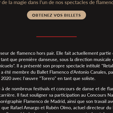
r de la magie dans l'un de nos spectacles de flamen
OBTENEZ VOS BILLETS
nseur de flamenco hors pair. Elle fait actuellement parti
tant que première danseuse, sous la direction musicale e
uelo". Il a présenté son propre spectacle intitulé "Retal
t a été membre du Ballet Flamenco d'Antonio Canales, par
 2020 avec l'œuvre "Torero" en tant que soliste.
ipé à de nombreux festivals et concours de danse et de f
carrière. Il faut souligner sa participation au Concours 
orégraphie Flamenco de Madrid, ainsi que son travail a
es que Rafael Amargo et Rubén Olmo, actuel directeur du 