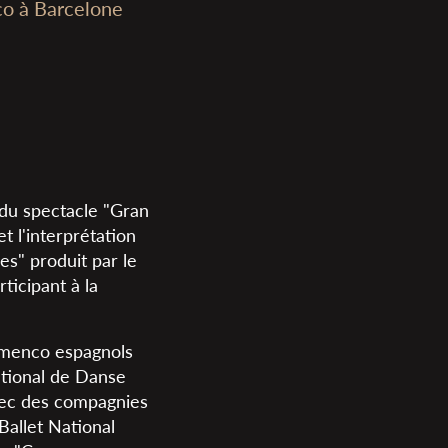
co à Barcelone
e du spectacle "Gran
t l'interprétation
es" produit par le
ticipant à la
lamenco espagnols
National de Danse
vec des compagnies
Ballet National