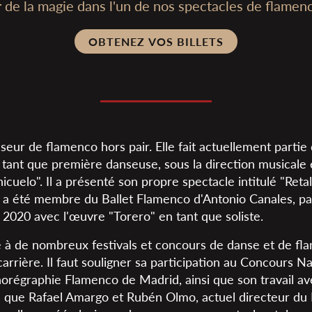
r de la magie dans l'un de nos spectacles de flamen
OBTENEZ VOS BILLETS
nseur de flamenco hors pair. Elle fait actuellement parti
tant que première danseuse, sous la direction musicale e
uelo". Il a présenté son propre spectacle intitulé "Retal
t a été membre du Ballet Flamenco d'Antonio Canales, par
 2020 avec l'œuvre "Torero" en tant que soliste.
ipé à de nombreux festivals et concours de danse et de f
carrière. Il faut souligner sa participation au Concours 
orégraphie Flamenco de Madrid, ainsi que son travail a
es que Rafael Amargo et Rubén Olmo, actuel directeur du 