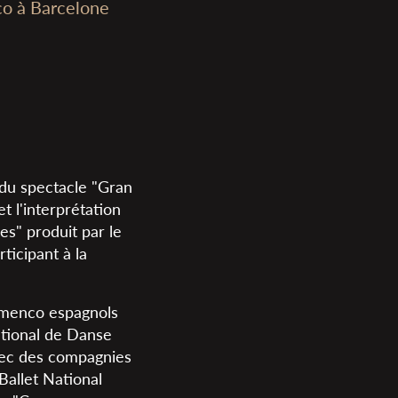
co à Barcelone
e du spectacle "Gran
t l'interprétation
es" produit par le
ticipant à la
lamenco espagnols
National de Danse
vec des compagnies
Ballet National