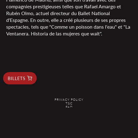
compagnies prestigieuses telles que Rafael Amargo et
Rubén Olmo, actuel directeur du Ballet National
d'Espagne. En outre, elle a créé plusieurs de ses propres
spectacles, tels que "Comme un poisson dans l'eau" et "La
Ventanera. Historia de las mujeres que wait".
BILLETS
PRIVACY POLICY
T&C
FAQ
RESERVAS@ELDUENDEBARCELONA.COM
@2026 EL DUENDE - ALL RIGHTS RESERVED
Are you planning your next trip? Search on
KAYAK
.