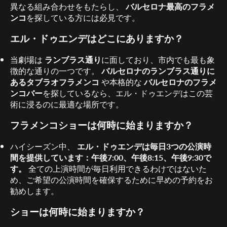
異なる組み合わせをもたらし、
バルセロナ最高のフラメ
ンコ
を探している方には必見です。
エル・ドゥエンデはどこにありますか？
当劇場は
ランブラス通り
に面しており、市内でも最も象
徴的な通りの一つです。
バルセロナのランブラス通りに
あるタブラオフラメンコ
や本格的な
バルセロナのフラメ
ンコバー
を探しているなら、エル・ドゥエンデはこの芸
術に浸るのに最適な場所です。
フラメンコショーは何時に始まりますか？
ハイシーズン中、
エル・ドゥエンデは毎日3つの公演時
間を提供しています：午後7:00、午後8:15、午後9:30で
す。
全ての上演時間が毎日利用できるわけではないた
め、ご希望の公演時間を確保するために早めの予約をお
勧めします。
ショーは何時に始まりますか？