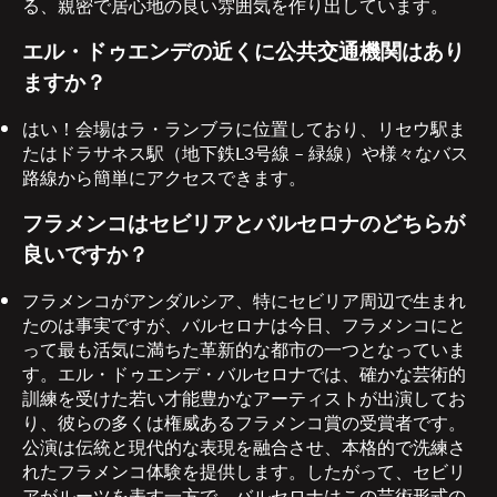
る、親密で居心地の良い雰囲気を作り出しています。
エル・ドゥエンデの近くに公共交通機関はあり
ますか？
はい！会場はラ・ランブラに位置しており、リセウ駅ま
たはドラサネス駅（地下鉄L3号線 – 緑線）や様々なバス
路線から簡単にアクセスできます。
フラメンコはセビリアとバルセロナのどちらが
良いですか？
フラメンコがアンダルシア、特にセビリア周辺で生まれ
たのは事実ですが、バルセロナは今日、フラメンコにと
って最も活気に満ちた革新的な都市の一つとなっていま
す。エル・ドゥエンデ・バルセロナでは、確かな芸術的
訓練を受けた若い才能豊かなアーティストが出演してお
り、彼らの多くは権威あるフラメンコ賞の受賞者です。
公演は伝統と現代的な表現を融合させ、本格的で洗練さ
れたフラメンコ体験を提供します。したがって、セビリ
アがルーツを表す一方で、バルセロナはこの芸術形式の