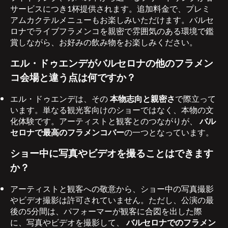
サービスにつき1杯提供されます。追加料金で、プレミ
アムカクテルメニューもお楽しみいただけます。バルセ
ロナでライブフラメンコを親密で雰囲気のある環境で鑑
賞しながら、お好みの飲み物をお楽しみください。
エル・ドゥエンデがバルセロナの他のフラメン
コ会場と違う点は何ですか？
エル・ドゥエンデは、その
本物志向と親密さ
で際立って
います。単なる観光客向けのショーではなく、本物の文
化体験です。アーティストと観客とのつながりが、
バル
セロナで最高のフラメンコバー
の一つとなっています。
ショー中に写真やビデオを撮ることはできます
か？
アーティストと観客への敬意から、ショー中の写真撮影
やビデオ撮影は許可されていません。ただし、公演の最
後の5分間は、パフォーマーが観客に合図を出した際
に、写真やビデオを撮影して、
バルセロナでのフラメン