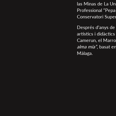
las Minas de La Uni
Professional “Pepa 
Conservatori Super
Després d’anys de f
artístics i didàcti
Camerun, el Marroc
alma mía”
, basat e
Màlaga.