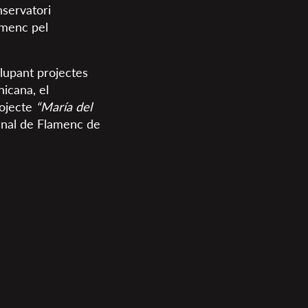
nservatori
amenc pel
olupant projectes
nicana, el
rojecte
“María del
ennal de Flamenc de