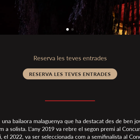
Reserva les teves entrades
RESERVA LES TEVES ENTRADES
 una bailaora malaguenya que ha destacat des de ben jov
om a solista. L’any 2019 va rebre el segon premi al Concu
 i, el 2022, va ser seleccionada com a semifinalista al Co