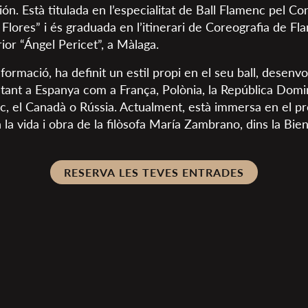
ón. Està titulada en l’especialitat de Ball Flamenc pel Co
Flores” i és graduada en l’itinerari de Coreografia de Fl
ior “Ángel Pericet”, a Màlaga.
ormació, ha definit un estil propi en el seu ball, desenv
cs tant a Espanya com a França, Polònia, la República Domi
, el Canadà o Rússia. Actualment, està immersa en el p
n la vida i obra de la filòsofa María Zambrano, dins la Bi
RESERVA LES TEVES ENTRADES