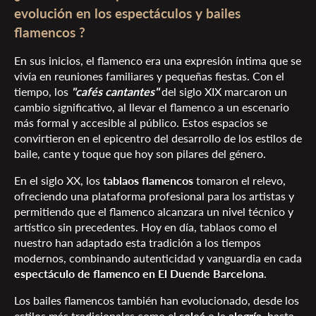
evolución en los espectáculos y bailes
flamencos ?
En sus inicios, el flamenco era una expresión íntima que se
vivía en reuniones familiares y pequeñas fiestas. Con el
tiempo, los
"cafés cantantes"
del siglo XIX marcaron un
cambio significativo, al llevar el flamenco a un escenario
más formal y accesible al público. Estos espacios se
convirtieron en el epicentro del desarrollo de los estilos de
baile, cante y toque que hoy son pilares del género.
En el siglo XX, los
tablaos flamencos
tomaron el relevo,
ofreciendo una plataforma profesional para los artistas y
permitiendo que el flamenco alcanzara un nivel técnico y
artístico sin precedentes. Hoy en día, tablaos como el
nuestro han adaptado esta tradición a los tiempos
modernos, combinando autenticidad y vanguardia en cada
espectáculo de flamenco en El Duende Barcelona
.
Los bailes flamencos también han evolucionado, desde los
estilos más tradicionales como el
soleá
o la
alegría
, hasta