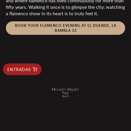
and where flamenco has lived continuously for more than
fifty years. Walking it once is to glimpse the city; watching
a flamenco show in its heart is to truly feel it.
BOOK YOUR FLAMENCO EVENING AT EL DUENDE, LA
RAMBLA 33
ENTRADAS
PRIVACY POLICY
T&C
FAQ
RESERVAS@ELDUENDEBARCELONA.COM
@2026 EL DUENDE - ALL RIGHTS RESERVED
¿Estás planeando tu próximo viaje? Busca en
KAYAK
.