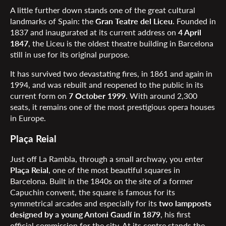
A little further down stands one of the great cultural
landmarks of Spain: the
Gran Teatre del Liceu
. Founded in
1837 and inaugurated at its current address on
4 April
1847
, the Liceu is the oldest theatre building in Barcelona
still in use for its original purpose.
It has survived two devastating fires, in 1861 and again in
1994, and was rebuilt and reopened to the public in its
current form on
7 October 1999
. With around 2,300
seats, it remains one of the most prestigious opera houses
in Europe.
Plaça Reial
Just off La Rambla, through a small archway, you enter
Plaça Reial
, one of the most beautiful squares in
Barcelona. Built in the 1840s on the site of a former
Capuchin convent, the square is famous for its
symmetrical arcades and especially for its
two lampposts
designed by a young Antoni Gaudí in 1879
, his first
official commission for the city. At its centre stands the